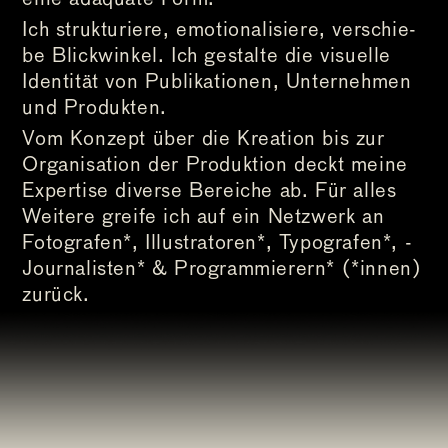
Ich strukturiere, emotionalisiere, ver­schie­
be Blick­winkel. Ich gestalte die visuelle
Iden­ti­tät von Pub­li­ka­tio­nen, Unter­neh­men
und Produkten.
Vom Konzept über die Kreation bis zur
Organisation der Produktion deckt meine
Expertise diverse Bereiche ab. Für alles
Weitere greife ich auf ein Netzwerk an
Fotografen*, Illustratoren*, Typo­gra­fen*, ­
Jour­na­lis­ten* & Pro­gram­mier­ern* (*innen)
zurück.