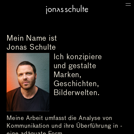
HOME
Mein Name ist
PROJEKTE
Jonas Schulte
Ich konzipiere
und gestalte
PROFIL
Marken,
Geschichten,
Bilderwelten.
Meine Arbeit umfasst die Analyse von
Kommunikation und ihre Überführung in ­
eine adäquate Form.