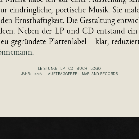
ein­dring­liche, poe­tische Musik. Sie malen
n­den Ernst­haftig­keit. Die Gestal­tung ent­wic
n Ideen. Neben der LP und CD ent­stand ei
u ge­grün­dete Platten­label – klar, reduzier
Hönnemann
.
LEISTUNG: LP CD BUCH LOGO
JAHR: 2018 AUFTRAGGEBER:
MARLAND RECORDS