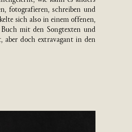
, foto­gra­fieren, schrei­ben und
kel­te sich also in einem offen­en,
n Buch mit den Song­texten und
t, aber doch extra­vagant in den